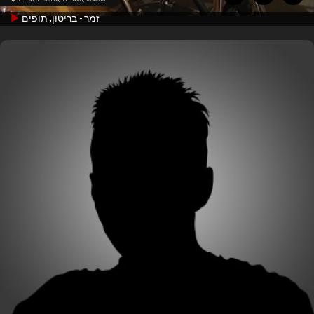
זמר - בריטון, תופים