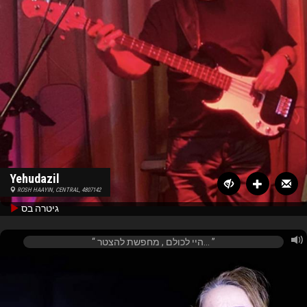
Yehudazil
ROSH HAAYIN, CENTRAL, 4807142
גיטרה בס
היי לכולם , מחפשת להצטר...