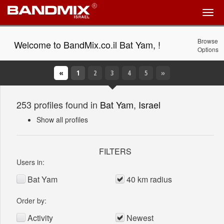
Browse
Welcome to BandMix.co.il Bat Yam, !
Options
«
1
(Current)
2
3
4
5
»
253 profiles found in
Bat Yam
,
Israel
Show all profiles
FILTERS
Users in:
Bat Yam
40 km radius
Order by:
Activity
Newest