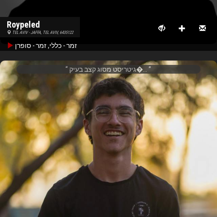
Roypeled
TEL AVIV - JAFFA, TEL AVIV, 6435122
זמר - כללי, זמר - סופרן
גיטריסט מסוג קצב בעיק�...