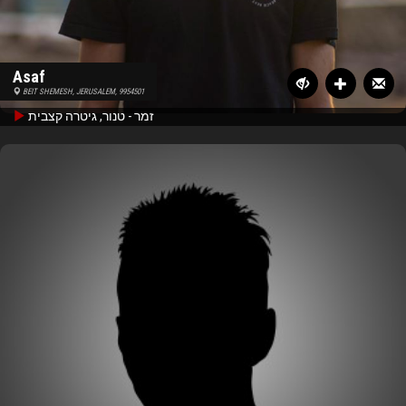
Asaf
BEIT SHEMESH, JERUSALEM, 9954501
זמר - טנור, גיטרה קצבית