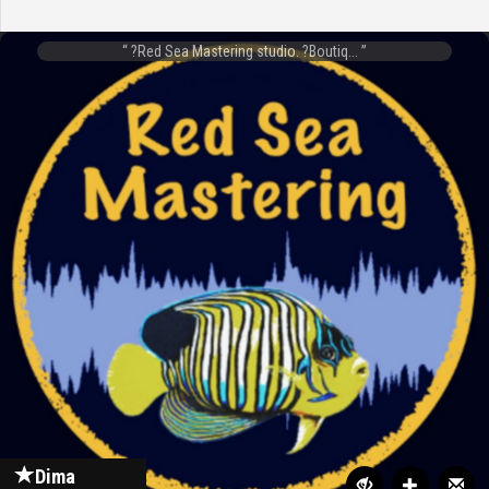
?️Red Sea Mastering studio. ?️Boutiq...
Dima