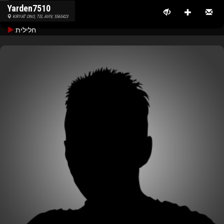
Yarden7510
KIRYAT ONO, TEL AVIV, 5565423
חלילית