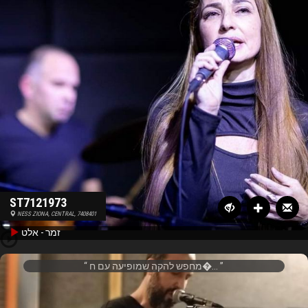
ST7121973
NESS ZIONA, CENTRAL, 7408401
זמר - אלט
מחפש להקה שמופיעה עם ח�...