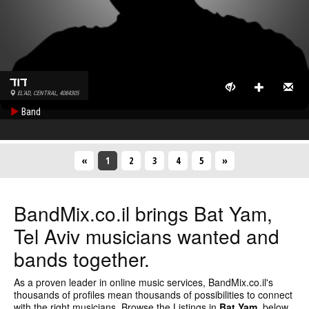
דוד
EL'AD, CENTRAL, 4084305
Band
«
1
(Current)
2
3
4
5
»
BandMix.co.il
brings Bat Yam,
Tel Aviv musicians wanted and
bands together.
As a proven leader in online music services,
BandMix.co.il
's
thousands of profiles mean thousands of possibilities to connect
with the right musicians. Browse the Listings in
Bat Yam,
below