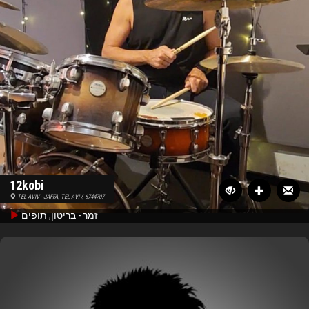
12kobi
TEL AVIV - JAFFA, TEL AVIV, 6744707
זמר - בריטון, תופים