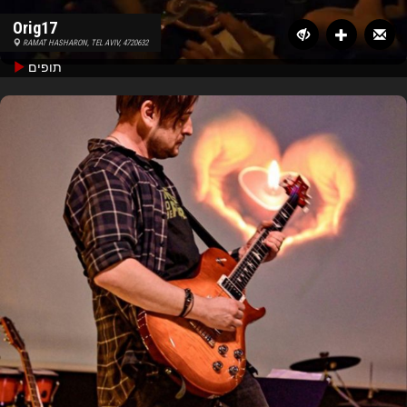
Orig17
RAMAT HASHARON, TEL AVIV, 4720632
תופים