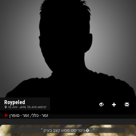
Roypeled
TEL AVIV - JAFFA, TEL AVIV, 6435122
זמר - כללי, זמר - סופרן
גיטריסט מסוג קצב בעיק�...