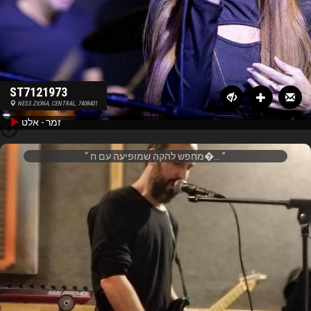
ST7121973
NESS ZIONA, CENTRAL, 7408401
זמר - אלט
מחפש להקה שמופיעה עם ח�...