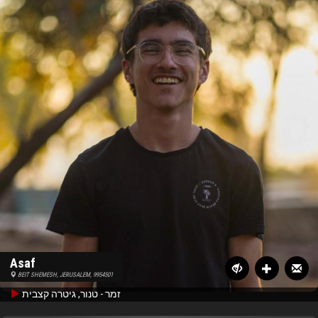
Asaf
BEIT SHEMESH, JERUSALEM, 9954501
זמר - טנור, גיטרה קצבית