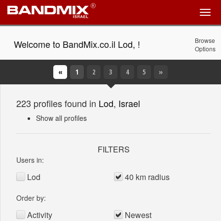
Browse
Welcome to BandMix.co.il Lod, !
Options
«
1
(Current)
2
3
4
5
»
223 profiles found in
Lod
,
Israel
Show all profiles
FILTERS
Users in:
Lod
40 km radius
Order by:
Activity
Newest