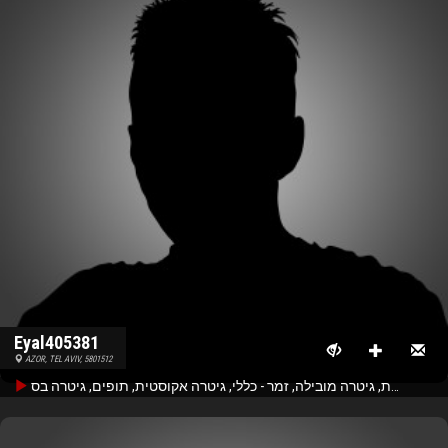
Eyal405381
AZOR, TEL AVIV, 5801512
גיטרה קצבית, גיטרה מובילה, זמר - כללי, גיטרה אקוסטית, תופים, גיטרה בס