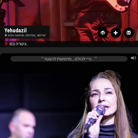
Yehudazil
ROSH HAAYIN, CENTRAL, 4807142
גיטרה בס
היי לכולם , מחפשת להצטר...