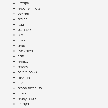
אקורדיון
גיטרה אקוסטית
זמר רקע
חלילית
בנג'ו
גיטרה בס
צ'לו
דוברו
תופים
כינור עממי
חליל
מפוחית
מקלדת
גיטרה מובילה
מנדולינה
אחר
כלי הקשה אחרים
פסנתר
גיטרה קצבית
סקסופון