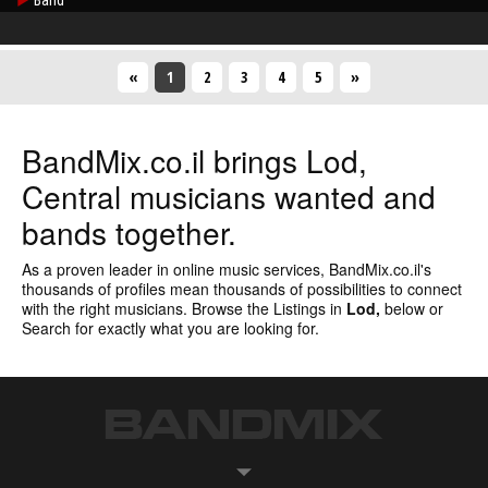
Band
«
1
(Current)
2
3
4
5
»
BandMix.co.il
brings Lod,
Central musicians wanted and
bands together.
As a proven leader in online music services,
BandMix.co.il
's
thousands of profiles mean thousands of possibilities to connect
with the right musicians. Browse the Listings in
Lod,
below or
Search for exactly what you are looking for
.