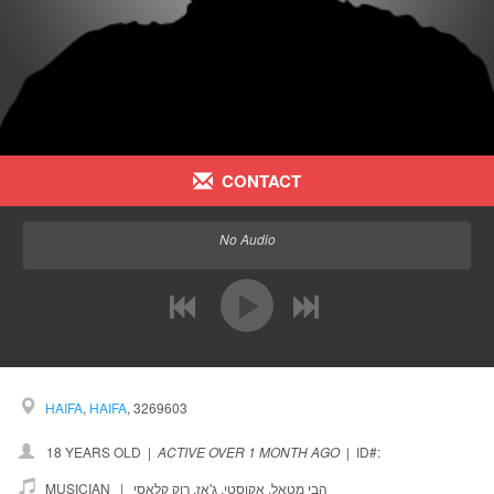
CONTACT
No Audio
previous
next
HAIFA
,
HAIFA
, 3269603
18 YEARS OLD
|
ACTIVE OVER 1 MONTH AGO
|
ID#:
MUSICIAN |
רוק קלאסי
,
ג'אז
,
אקוסטי
,
הבי מטאל