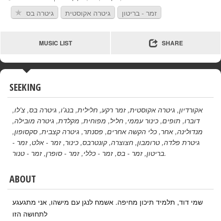
זמר - בריטון
גיטרה אקוסטית
גיטרה בס
MUSIC LIST
SHARE
SEEKING
,
צ'לו
,
גיטרה בס
,
בנג'ו
,
חלילית
,
זמר רקע
,
גיטרה אקוסטית
,
אקורדיון
,
גיטרה מובילה
,
מקלדת
,
מפוחית
,
חליל
,
כינור עממי
,
תופים
,
דוברו
,
סקסופון
,
גיטרה קצבית
,
פסנתר
,
כלי הקשה אחרים
,
אחר
,
מנדולינה
זמר -
,
זמר - אלט
,
כינור
,
קונטרבס
,
חצוצרה
,
טרומבון
,
גיטרת פלדה
זמר - טנור
,
זמר - סופרן
,
זמר - כללי
,
זמר - בס
,
בריטון
.
ABOUT
שמי דוד, תלמיד תיכון מחיפה. אשמח לנגן עם מישהו, אני מתגעגע
לתחושה הזו