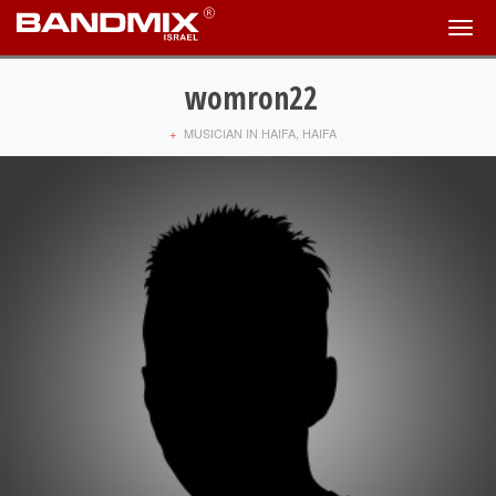
womron22
+
MUSICIAN IN HAIFA, HAIFA