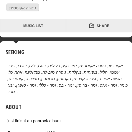
גיטרה אקוסטית
MUSIC LIST
SHARE
SEEKING
כינור
,
דוברו
,
צ'לו
,
בנג'ו
,
חלילית
,
זמר רקע
,
גיטרה אקוסטית
,
אקורדיון
כלי
,
אחר
,
מנדולינה
,
גיטרה מובילה
,
מקלדת
,
מפוחית
,
חליל
,
עממי
,
קונטרבס
,
חצוצרה
,
טרומבון
,
סקסופון
,
גיטרה קצבית
,
הקשה אחרים
זמר
,
זמר - סופרן
,
זמר - כללי
,
זמר - בס
,
זמר - בריטון
,
זמר - אלט
,
כינור
- טנור
.
ABOUT
just finisht an poprock album