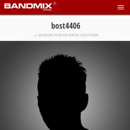
bost4406
+
MUSICIAN IN BE'ER SHEVA, SOUTHERN