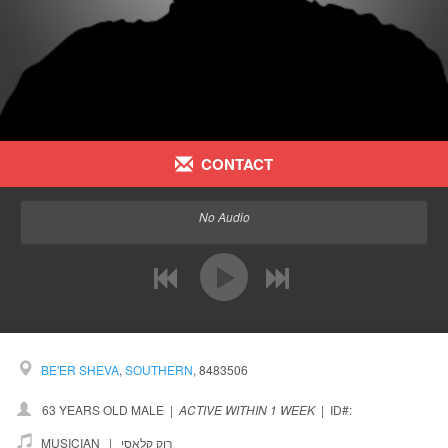
CONTACT
No Audio
previous
next
BE'ER SHEVA
,
SOUTHERN
, 8483506
63 YEARS OLD MALE
|
ACTIVE WITHIN 1 WEEK
|
ID#:
MUSICIAN |
רוק קלאסי