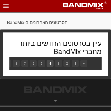
הסרטונים האחרונים ב-BandMix
עיין בסרטונים החדשים ביותר
מחברי BandMix
«
1
2
3
4
5
(נוכחי)
6
7
8
9
»